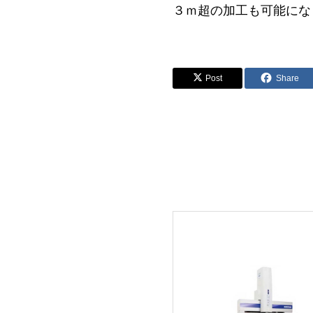
３ｍ超の加工も可能にな
Post
Share