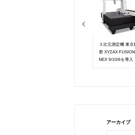
削盤GS-
長尺立型マシニングセ
３次元測定機 東京
FⅡ導入！
ンタ マザック SVC-
密 XYZAX FUSION
2000L/120を導入！
NEX 9/10/6を導入
アーカイブ