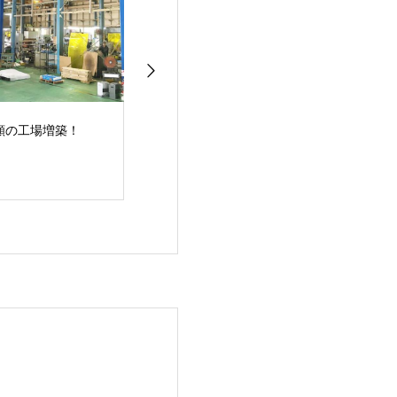
願の工場増築！
高精度・高効率５軸複
平面研削盤GS-
合加工機 NTX1000
64PFⅡ導入！
2nd Generation 導
入！