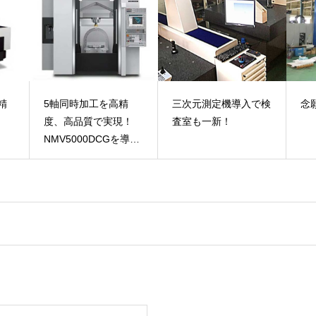
精
5軸同時加工を高精
三次元測定機導入で検
念
度、高品質で実現！
査室も一新！
NMV5000DCGを導
入！